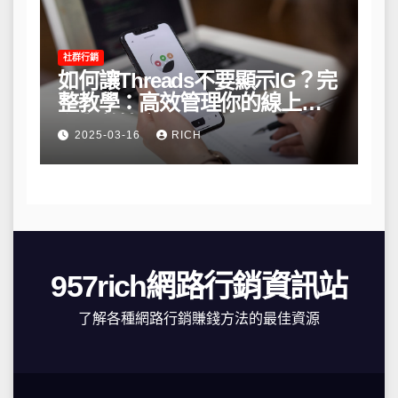
社群行銷
如何讓Threads不要顯示IG？完
整教學：高效管理你的線上隱
私與數據安全
2025-03-16
RICH
957rich網路行銷資訊站
了解各種網路行銷賺錢方法的最佳資源