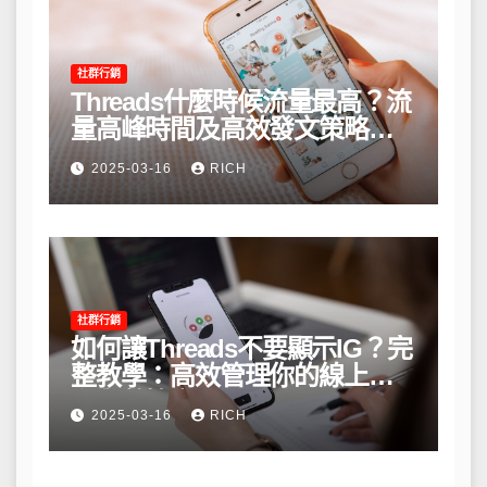
社群行銷
Threads什麼時候流量最高？流
量高峰時間及高效發文策略攻
略
2025-03-16
RICH
社群行銷
如何讓Threads不要顯示IG？完
整教學：高效管理你的線上隱
私與數據安全
2025-03-16
RICH