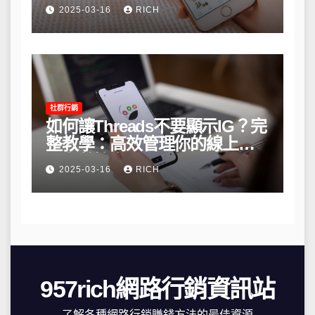
略
2025-03-16
RICH
社群行銷
如何讓Threads不要顯示IG？完
整教學：高效管理你的線上隱
私與數據安全
2025-03-16
RICH
957rich網路行銷資訊站
了解各種網路行銷賺錢方法的最佳資源