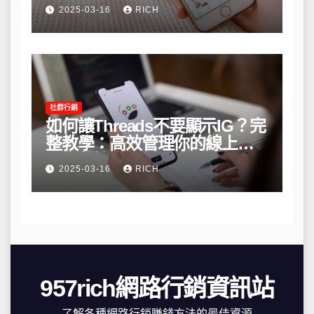
略
2025-03-16
RICH
社群行銷
如何讓Threads不要顯示IG？完
整教學：高效管理你的線上隱
私與數據安全
2025-03-16
RICH
957rich網路行銷資訊站
了解各種網路行銷賺錢方法的最佳資源