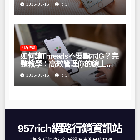
略
2025-03-16
RICH
社群行銷
如何讓Threads不要顯示IG？完
整教學：高效管理你的線上隱
私與數據安全
2025-03-16
RICH
957rich網路行銷資訊站
了解各種網路行銷賺錢方法的最佳資源