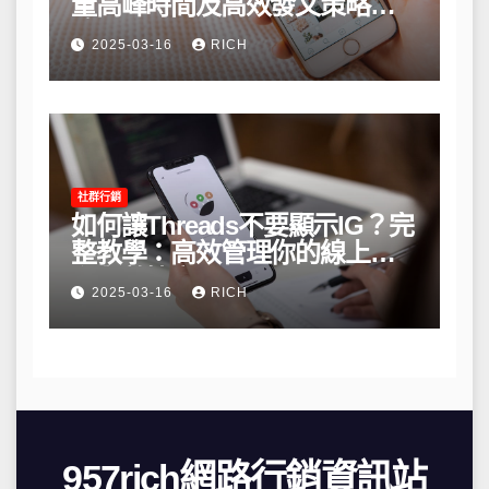
量高峰時間及高效發文策略攻
略
2025-03-16
RICH
社群行銷
如何讓Threads不要顯示IG？完
整教學：高效管理你的線上隱
私與數據安全
2025-03-16
RICH
957rich網路行銷資訊站