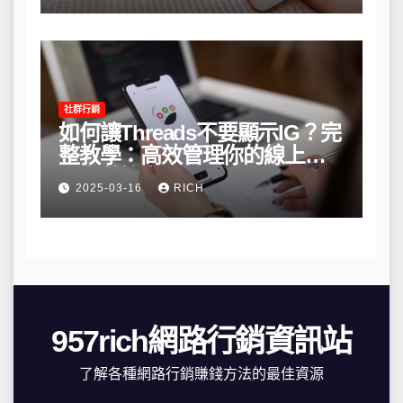
社群行銷
如何讓Threads不要顯示IG？完
整教學：高效管理你的線上隱
私與數據安全
2025-03-16
RICH
957rich網路行銷資訊站
了解各種網路行銷賺錢方法的最佳資源