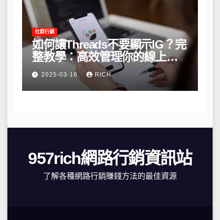
社群行銷
如何讓Threads不要顯示IG？完
整教學：高效管理你的線上隱
私與數據安全
2025-03-16
RICH
957rich網路行銷資訊站
了解各種網路行銷賺錢方法的最佳資源