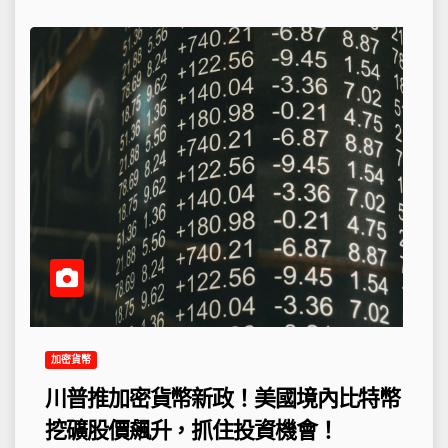
加密貨幣
川普推加密貨幣新政！美國境內比特幣
挖礦股價飆升，抓住投資機會！