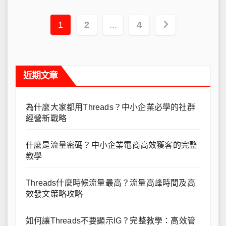
文
1
2
...
4
章
導
近期文章
覽
為什麼大家都用Threads？中小企業必學的社群
經營新戰略
什麼是流量密碼？中小企業電商高效獲客的完整
教學
Threads什麼時候流量最高？流量高峰時間及高
效發文策略攻略
如何讓Threads不要顯示IG？完整教學：高效管