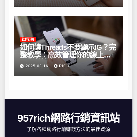
社群行銷
如何讓Threads不要顯示IG？完
整教學：高效管理你的線上隱
私與數據安全
2025-03-16
RICH
957rich網路行銷資訊站
了解各種網路行銷賺錢方法的最佳資源