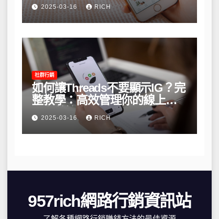
略
2025-03-16
RICH
社群行銷
如何讓Threads不要顯示IG？完
整教學：高效管理你的線上隱
私與數據安全
2025-03-16
RICH
957rich網路行銷資訊站
了解各種網路行銷賺錢方法的最佳資源