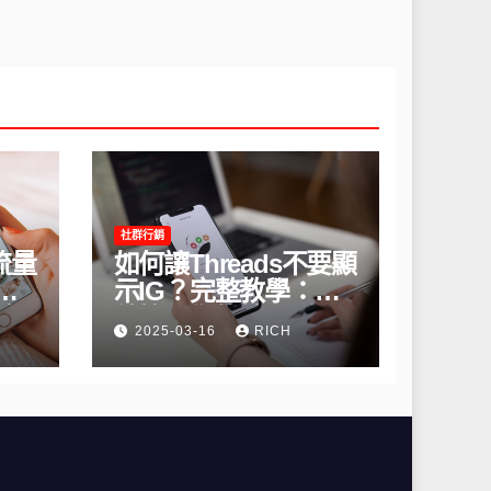
社群行銷
流量
如何讓Threads不要顯
間
示IG？完整教學：高
略
效管理你的線上隱私
2025-03-16
RICH
與數據安全