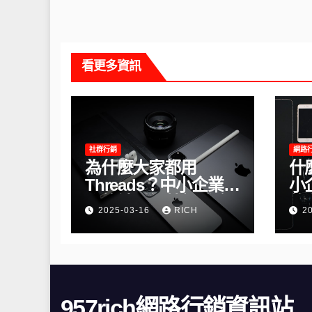
看更多資訊
社群行銷
網路
為什麼大家都用
什
Threads？中小企業必
小
學的社群經營新戰略
的
2025-03-16
RICH
2
957rich網路行銷資訊站