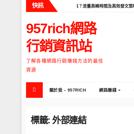
Skip
快訊
學
Threads什麼時候流量最高？流量高峰時間及高效發文策略攻
to
content
957rich網路
行銷資訊站
了解各種網路行銷賺錢方法的最佳
資源
關於我 – 957RICH
網路賺錢
標籤:
外部連結