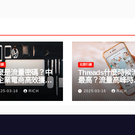
行銷
社群行銷
麼是流量密碼？中
Threads什麼時候
企業電商高效獲客
最高？流量高峰時
完整教學
及高效發文策略攻
025-03-16
RICH
2025-03-16
RICH