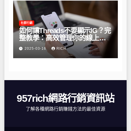
社群行銷
如何讓Threads不要顯示IG？完
整教學：高效管理你的線上隱
私與數據安全
2025-03-16
RICH
957rich網路行銷資訊站
了解各種網路行銷賺錢方法的最佳資源