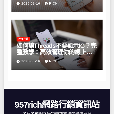
略
2025-03-16
RICH
社群行銷
如何讓Threads不要顯示IG？完
整教學：高效管理你的線上隱
私與數據安全
2025-03-16
RICH
957rich網路行銷資訊站
了解各種網路行銷賺錢方法的最佳資源