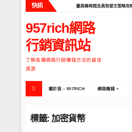
Skip
快訊
eads什麼時候流量最高？流量高峰時間及高效發文策略攻略
如何讓T
to
content
957rich網路
行銷資訊站
了解各種網路行銷賺錢方法的最佳
資源
關於我 – 957RICH
網路賺錢
標籤:
加密貨幣