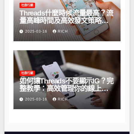
社群行銷
Threads什麼時候流量最高？流
量高峰時間及高效發文策略攻
略
2025-03-16
RICH
社群行銷
如何讓Threads不要顯示IG？完
整教學：高效管理你的線上隱
私與數據安全
2025-03-16
RICH