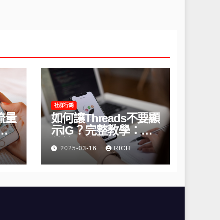
社群行銷
流量
如何讓Threads不要顯
間
示IG？完整教學：高
略
效管理你的線上隱私
2025-03-16
RICH
與數據安全