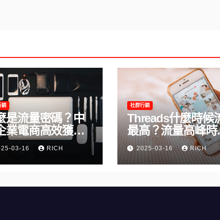
行銷
社群行銷
麼是流量密碼？中
Threads什麼時候
企業電商高效獲客
最高？流量高峰時
完整教學
及高效發文策略攻
025-03-16
RICH
2025-03-16
RICH