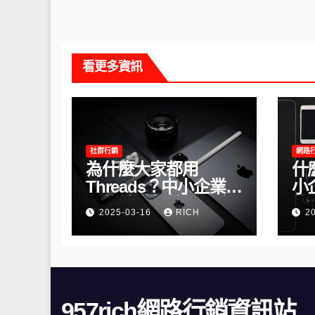
看更多資訊
社群行銷
網路
為什麼大家都用
什
Threads？中小企業必
小
學的社群經營新戰略
的
2025-03-16
RICH
2
957rich網路行銷資訊站