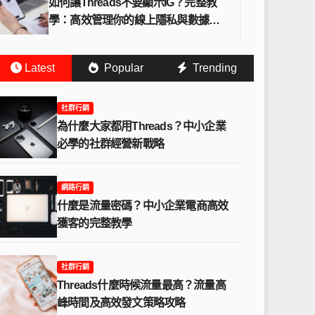
讓Threads不要顯示IG？完整教
怎麼讓Thre
高效管理你的線上隱私與數據安
的完整教學
Latest
Popular
Trending
社群行銷
為什麼大家都用Threads？中小企業
必學的社群經營新戰略
網路行銷
什麼是流量密碼？中小企業電商高效
獲客的完整教學
社群行銷
Threads什麼時候流量最高？流量高
社群行銷
高效獲客的完整教
Thre
峰時間及高效發文策略攻略