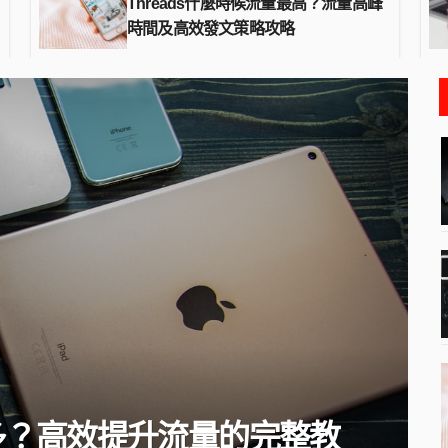
Threads什麼時候流量最高？流量高峰
如何
時間及高效發文策略攻略
學：
全
網路行銷
什麼是流量密碼？中小企業電商