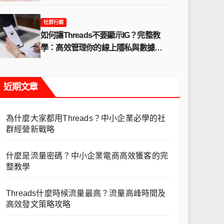
發文策
社群行銷
2025-03-16
如何讓Threads不要顯示IG？完整教
學：高效管理你的線上隱私與數據安
全
近期文章
為什麼大家都用Threads？中小企業必學的社
群經營新戰略
什麼是流量密碼？中小企業電商高效獲客的完
整教學
Threads什麼時候流量最高？流量高峰時間及
高效發文策略攻略