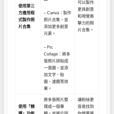
可以製作
使用第三
更具創意
方應用程
– Canva：製作
和視覺衝
式製作照
照片合集，並
擊力的照
片合集
添加更多創意
片合集。
元素。
– Pic
Collage：將多
張照片拼貼成
一張圖，並添
加文字、貼
圖、濾鏡等效
果。
將多張照片整
讓粉絲更
使用「精
理成一個專
容易找到
選」功能
輯，並將它固
你想要展