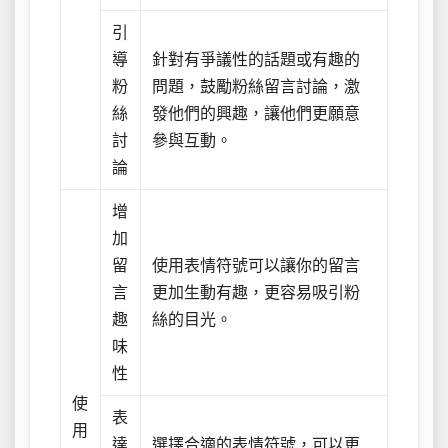
引
導
針對有爭議性的話題或有趣的
粉
問題，鼓勵粉絲留言討論，激
絲
發他們的興趣，讓他們更願意
討
參與互動。
論
增
加
留
使用表情符號可以讓你的留言
言
更加生動有趣，更容易吸引粉
趣
絲的目光。
味
性
使
表
用
達
選擇合適的表情符號，可以更