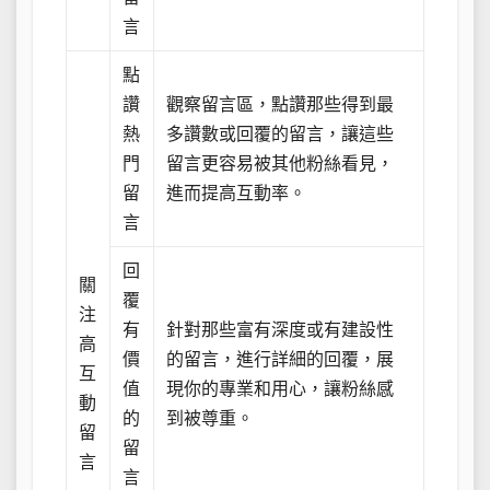
言
點
讚
觀察留言區，點讚那些得到最
熱
多讚數或回覆的留言，讓這些
門
留言更容易被其他粉絲看見，
留
進而提高互動率。
言
回
關
覆
注
有
針對那些富有深度或有建設性
高
價
的留言，進行詳細的回覆，展
互
值
現你的專業和用心，讓粉絲感
動
的
到被尊重。
留
留
言
言