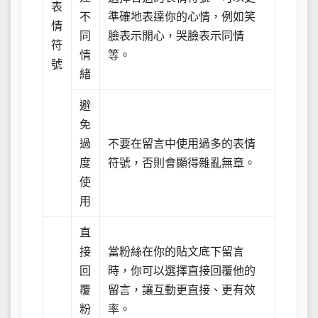
表
不
準確地表達你的心情，例如笑
情
同
臉表示開心，哭臉表示同情
符
情
等。
號
緒
避
免
過
不要在留言中使用過多的表情
度
符號，否則會顯得雜亂無章。
使
用
直
接
當粉絲在你的貼文底下留言
回
時，你可以選擇直接回覆他的
覆
留言，讓互動更直接、更有效
粉
率。