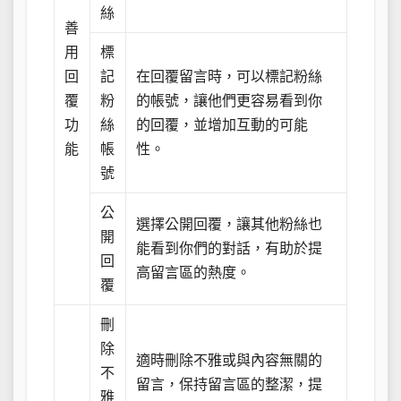
絲
善
用
標
回
記
在回覆留言時，可以標記粉絲
覆
粉
的帳號，讓他們更容易看到你
功
絲
的回覆，並增加互動的可能
能
帳
性。
號
公
選擇公開回覆，讓其他粉絲也
開
能看到你們的對話，有助於提
回
高留言區的熱度。
覆
刪
除
適時刪除不雅或與內容無關的
不
留言，保持留言區的整潔，提
雅