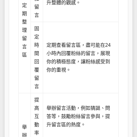
升整體的觀感。
定
留
期
言
整
固
理
定
留
時
定期查看留言區，盡可能在24
言
間
小時內回覆粉絲的留言，展現
區
回
你的積極態度，讓粉絲感受到
覆
你的重視。
留
言
提
高
舉辦留言活動，例如猜謎、問
互
答等，鼓勵粉絲留言參與，提
動
升留言區的熱度。
舉
率
辦