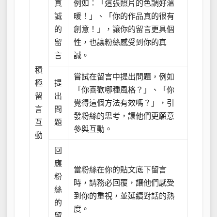
真
例如：「這張照片的色調好溫
誠
暖！」、「你的作品真的很有
的
創意！」，讓你的留言更具個
留
性，也讓粉絲感受到你的真
言
誠。
積
嘗試在留言中提出問題，例如
極
提
「你喜歡哪種風格？」、「你
留
出
覺得這個方法有效嗎？」，引
言
問
發粉絲的思考，讓他們更願意
互
題
參與互動。
動
回
應
當粉絲在你的貼文底下留言
粉
時，請務必回覆，讓他們感受
絲
到你的重視，並延續對話的熱
的
度。
留