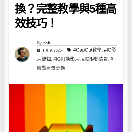
換？完整教學與5種高
效技巧！
By
rich
#CapCut教學
,
#IG影
1 月 9, 2025
片編輯
,
#IG限動影片
,
#IG限動背景
,
#
限動背景更換