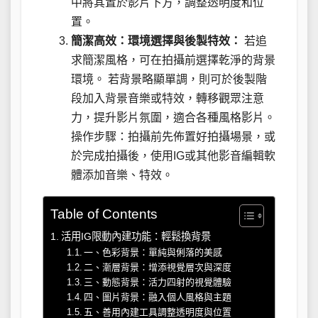
中將其置於影片下方，調整透明度和位
置。
簡潔高效：環境選擇與後製特效：
若追
求簡潔風格，可在拍攝前選擇乾淨的背景
環境。 若背景略顯單調，則可於後製階
段加入背景音樂或特效，轉移觀眾注意
力，提升影片氛圍，適合各種風格影片。
操作步驟：拍攝前先佈置好拍攝場景，或
於完成拍攝後，使用IG或其他影音編輯軟
體添加音樂、特效。
Table of Contents
活用IG限動內建功能：輕鬆換背景
一、色彩背景：單純與俐落的美感
二、漸層背景：增添視覺層次與深度
三、動態背景：活力四射的視覺體驗
四、圖片背景：融入個人風格與主題
五、善用內建工具調整透明度與位置