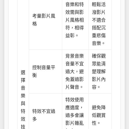
音樂和特
輕鬆活
效需與影
潑影片
考量影片風
片風格相
不適合
格
符，相得
搭配沉
益彰。
重悲傷
音樂。
背景音樂
確保觀
音量不宜
眾能清
控制音量平
過大，避
楚理解
選
衡
免蓋過影
影片內
擇
片聲音。
容。
音
樂
特效使用
與
應適度，
避免降
特
特效不宜過
過多會讓
低觀賞
效
多
影片雜亂
性。
技