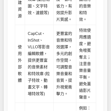
建
圖、文字特
省力，有
的音樂
資
效、濾鏡等)
效提升影
和特
源
片質感。
效。
特效使
CapCut、
更豐富的
用應適
InShot、
音樂和特
度，避
使
VLLO等影音
效選擇，
免喧賓
用
編輯軟體，
多元的創
奪主；
外
提供更豐富
作空間，
注意音
部
的音樂素材
可調整音
樂音量
軟
和特效庫 (粒
樂音量和
平衡，
體
子特效、動
音質，提
避免蓋
畫文字、轉
升視覺衝
過影片
場特效等)
擊力。
聲音。
例如：