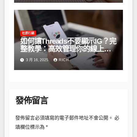
社群行銷
如何讓Threads不要顯示IG？完
整教學：高效管理你的線上隱
私與數據安全
3 月 16, 2025
RICH
發佈留言
發佈留言必須填寫的電子郵件地址不會公開。
必
填欄位標示為
*