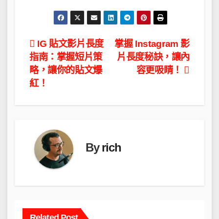
文
IG 貼文影片長度
掌握 Instagram 影
指南：掌握短片策
片長度秘訣，讓內
章
略，讓你的貼文爆
容更吸睛！
導
紅！
覽
By
rich
Related Post