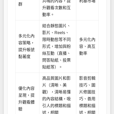
共鳴的內容，提
利基市場
群
升觀看次數和互
動率。
結合靜態圖片、
影片、Reels、
多元化內
限時動態等不同
多元化內
容策略，
形式，增加與粉
容、高互
提升帳號
絲互動（直播、
動率
黏著度
問答貼紙、投票
貼紙等）。
高品質圖片和影
影音剪輯
片（清晰、美
技巧、圖
優化內容
觀），清晰易懂
片修圖技
呈現，提
的內容結構，吸
巧、善用
升觀看體
引人的標題和描
標題和描
驗
述，相關
述、相關