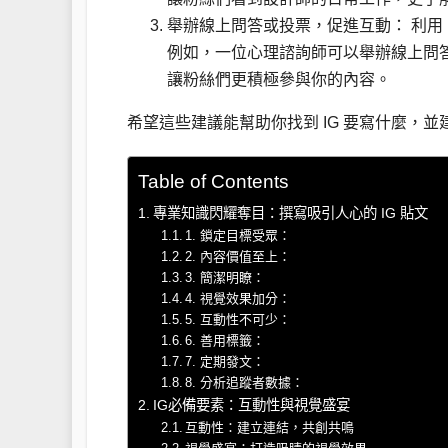
舉辦線上問答或投票，促進互動： 利用
例如，一位心理諮詢師可以舉辦線上問
讓粉絲們更積極參與你的內容。
希望這些建議能幫助你找到 IG 要寫什麼，並建
Table of Contents
專業知識閃耀奪目：撰寫吸引人心的 IG 貼文
1. 鎖定目標受眾：
2. 內容價值至上：
3. 簡潔明瞭：
4. 視覺效果加分：
5. 互動性不可少：
6. 善用標籤：
7. 定期發文：
8. 分析追蹤者數據：
IG必備要素：互動性與視覺盛宴
互動性：建立連結，共創共鳴