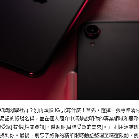
的專業知識閃耀社群？別再煩惱 IG 要寫什麼！首先，選擇一張專業清
易記的帳號名稱，並在個人簡介中清楚說明你的專業領域和服務
標受眾] 提供[相關資訊]，幫助你[目標受眾的需求]。」 利用連結
找到你。最後，別忘了將你的精華限時動態整理至精選限動，例