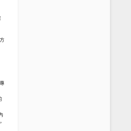
案
方
專
的
內
，