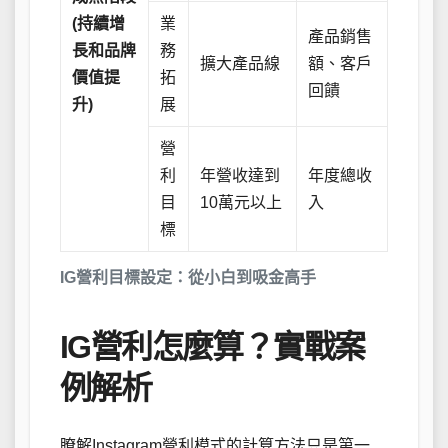
(持續增
業
產品銷售
長和品牌
務
擴大產品線
額、客戶
價值提
拓
回饋
升)
展
營
利
年營收達到
年度總收
目
10萬元以上
入
標
IG營利目標設定：從小白到吸金高手
IG營利怎麼算？實戰案
例解析
瞭解Instagram營利模式的計算方法只是第一