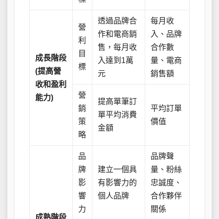
透過品牌合
每月收
營
作和電商銷
入、品牌
利
售，每月收
合作數
目
成長階段
入達到1萬
量、電商
標
(提高營
元
銷售額
收和盈利
營
能力)
提高單筆訂
銷
平均訂單
單平均消費
策
價值
金額
略
品
品牌聲
牌
建立一個具
量、粉絲
影
有影響力的
忠誠度、
響
個人品牌
合作夥伴
力
關係
成熟階段