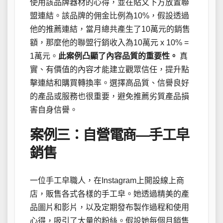
使用該品牌器材的心得，並在貼文下方放置聯
盟連結。該品牌的佣金比例為10%，假設透過
他的推薦連結，當月總共產生了10萬元的銷售
額，那麼他的聯盟行銷收入為10萬元 x 10% =
1萬元。
此案例凸顯了內容品質的重要性。
真
實、有價值的內容才能建立觀眾信任，提升點
擊連結和購買轉換率。選擇高品質、信譽良好
的產品或服務也很重要，避免推薦劣質產品損
害自身信譽。
案例三：自營電商—手工皁
銷售
一位手工皁職人，在Instagram上開設線上商
店，販售各式各樣的手工皁。她透過精美的產
品圖片和影片，以及定期發布製作過程和使用
心得，吸引了大量的粉絲。假設她每個月銷售