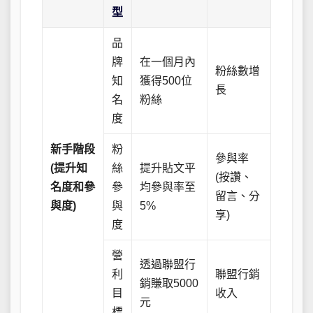
型
品
牌
在一個月內
粉絲數增
知
獲得500位
長
名
粉絲
度
新手階段
粉
參與率
(提升知
絲
提升貼文平
(按讚、
名度和參
參
均參與率至
留言、分
與度)
與
5%
享)
度
營
透過聯盟行
利
聯盟行銷
銷賺取5000
目
收入
元
標