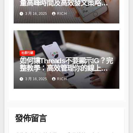
量高峰時間及高效發文策略攻
略
3 月 16, 2025
RICH
社群行銷
如何讓Threads不要顯示IG？完
整教學：高效管理你的線上隱
私與數據安全
3 月 16, 2025
RICH
發佈留言