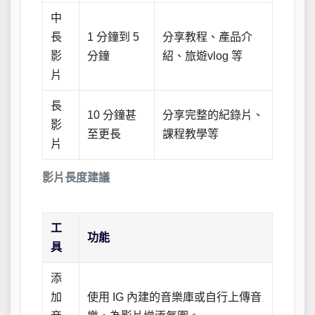
中
長
1 分鐘到 5
分享教程、產品介
影
分鐘
紹、旅遊vlog 等
片
長
10 分鐘甚
分享完整的紀錄片、
影
至更長
課程教學等
片
影片長度建議
工
功能
具
添
加
使用 IG 內建的音樂庫或自行上傳音