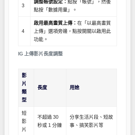
調整帳號設定：
點按「帳號」，然後
3
點按「數據用量」。
啟用最高畫質上傳：
在「以最高畫質
4
上傳」選項旁邊，點按開關以啟用此
功能。
IG 上傳影片長度調整
影
片
長度
用途
類
型
短
不超過 30
分享生活片段、短故
影
秒或 1 分鐘
事、搞笑影片等
片