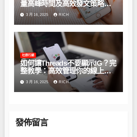
量高峰時間及高效發文策略攻
略
3 月 16, 2025
RICH
社群行銷
如何讓Threads不要顯示IG？完
整教學：高效管理你的線上隱
私與數據安全
3 月 16, 2025
RICH
發佈留言