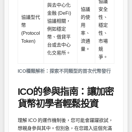
協議
與去中心化
協議
安全
金融 (DeFi)
協議型代
的使
性、
協議相關，
幣
用
穩定
例如穩定
(Protocol
率、
性、
幣、借貸平
Token)
流通
市場
台或去中心
量。
競
化交易所。
爭。
ICO種類解析：探索不同類型的首次代幣發行
ICO的參與指南：讓加密
貨幣初學者輕鬆投資
理解 ICO 的運作機制後，您可能會躍躍欲試，
想親身參與其中。但別急，在您踏入這個充滿