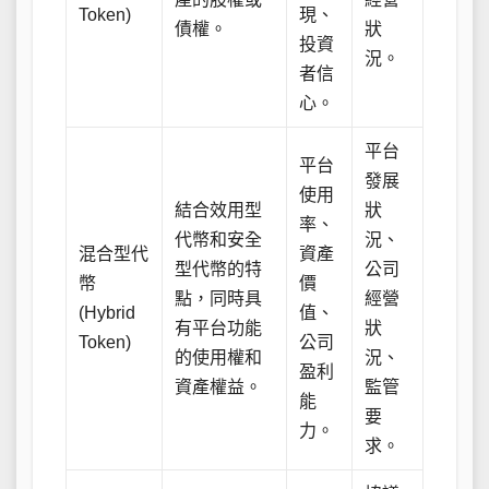
Token)
現、
債權。
狀
投資
況。
者信
心。
平台
平台
發展
使用
結合效用型
狀
率、
代幣和安全
況、
混合型代
資產
型代幣的特
公司
幣
價
點，同時具
經營
(Hybrid
值、
有平台功能
狀
Token)
公司
的使用權和
況、
盈利
資產權益。
監管
能
要
力。
求。