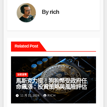
By
rich
Related Post
加密貨幣
馬斯克力挺！狗狗幣受政府任
命飆漲：投資策略與風險評估
11 月 15, 2024
RICH