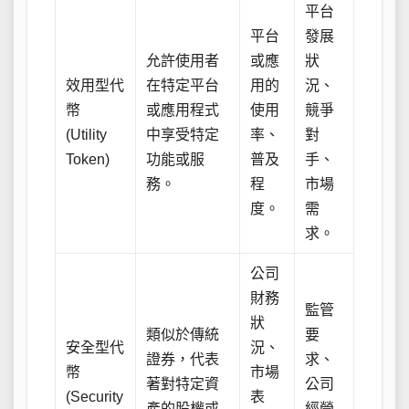
平台
平台
發展
允許使用者
或應
狀
效用型代
在特定平台
用的
況、
幣
或應用程式
使用
競爭
(Utility
中享受特定
率、
對
Token)
功能或服
普及
手、
務。
程
市場
度。
需
求。
公司
財務
監管
狀
類似於傳統
要
安全型代
況、
證券，代表
求、
幣
市場
著對特定資
公司
(Security
表
產的股權或
經營