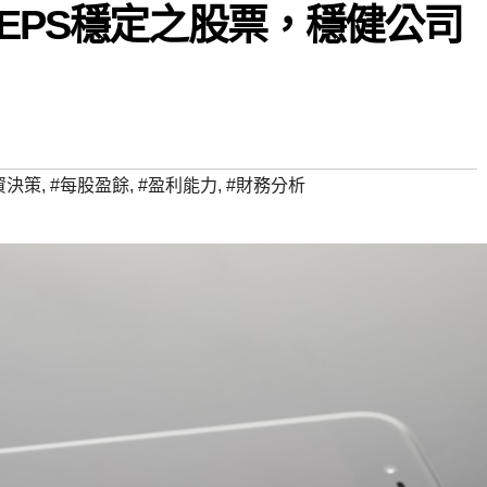
？EPS穩定之股票，穩健公司
資決策
,
#每股盈餘
,
#盈利能力
,
#財務分析