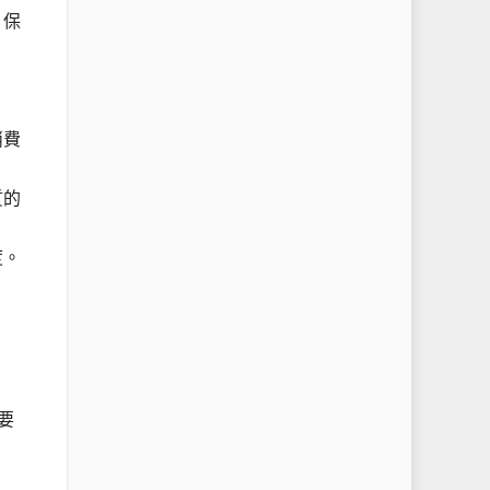
，保
消費
質的
度。
要