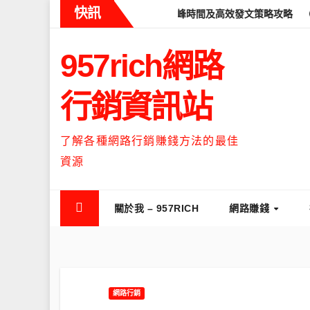
Skip
快訊
ds什麼時候流量最高？流量高峰時間及高效發文策略攻略
如何讓Thr
to
content
957rich網路
行銷資訊站
了解各種網路行銷賺錢方法的最佳
資源
關於我 – 957RICH
網路賺錢
網路行銷