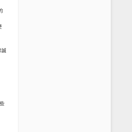
的
便
忠誠
些