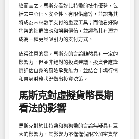
總而言之，馬斯克看好比特幣的技術優勢，包
括去中心化、安全性、有限供應等，並認為其
將成為未來數字支付的重要工具；而他看好狗
狗幣的社群效應和娛樂價值，並認為其有潛力
成為一種更具吸引力的支付方式。
值得注意的是，馬斯克的言論雖然具有一定的
影響力，但並非絕對的投資建議。投資者應謹
慎評估自身的風險承受能力，並結合市場行情
和自身財務狀況做出投資決策。
馬斯克對虛擬貨幣長期
看法的影響
馬斯克對於比特幣和狗狗幣的言論無疑具有巨
大的影響力，其影響力不僅僅侷限於加密貨幣