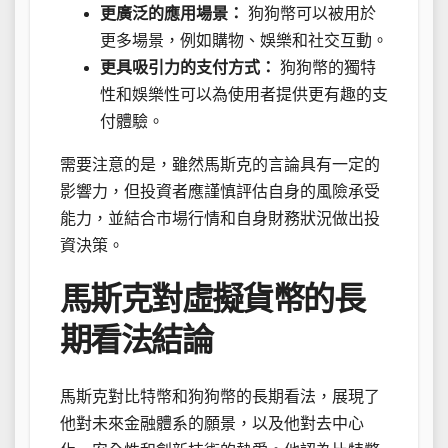
更廣泛的應用場景：
狗狗幣可以被用於
更多場景，例如購物、娛樂和社交互動。
更具吸引力的支付方式：
狗狗幣的獨特
性和娛樂性可以為使用者提供更有趣的支
付體驗。
需要注意的是，雖然馬斯克的言論具有一定的
影響力，但投資者應謹慎評估自身的風險承受
能力，並結合市場行情和自身財務狀況做出投
資決策。
馬斯克對虛擬貨幣的長
期看法結論
馬斯克對比特幣和狗狗幣的長期看法，展現了
他對未來金融體系的願景，以及他對去中心