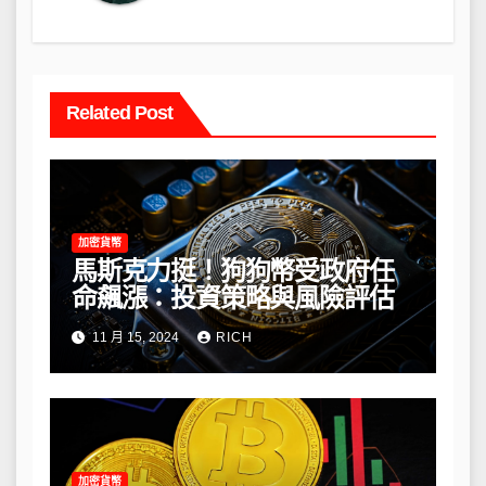
Related Post
加密貨幣
馬斯克力挺！狗狗幣受政府任
命飆漲：投資策略與風險評估
11 月 15, 2024
RICH
加密貨幣