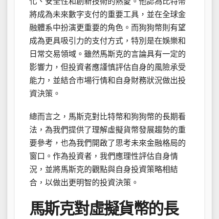
化、安全性和創新技術的熱愛。他認為比特幣
將成為未來數字支付的重要工具，並在全球金
融體系中扮演更重要的角色。而狗狗幣則有望
成為更具吸引力的支付方式，特別是在娛樂和
日常交易領域。雖然馬斯克的言論具有一定的
影響力，但投資者應謹慎評估自身的風險承受
能力，並結合市場行情和自身財務狀況做出投
資決策。
總而言之，馬斯克對比特幣和狗狗幣的長期看
法，為我們提供了理解虛擬貨幣發展趨勢的重
要參考，也為我們開啟了思考未來金融格局的
窗口。作為投資者，我們應理性評估自身情
況，並將馬斯克的觀點與自身投資策略相結
合，以做出更明智的投資決策。
馬斯克對虛擬貨幣的長