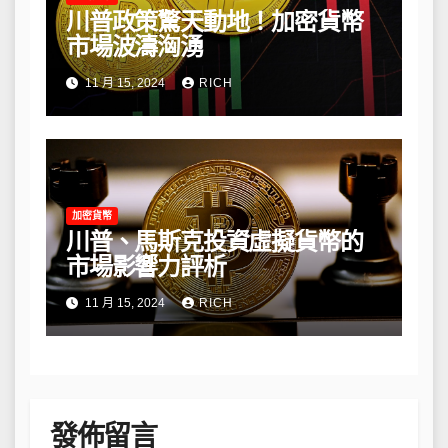
川普政策驚天動地！加密貨幣
市場波濤洶湧
11 月 15, 2024
RICH
加密貨幣
川普、馬斯克投資虛擬貨幣的
市場影響力評析
11 月 15, 2024
RICH
發佈留言