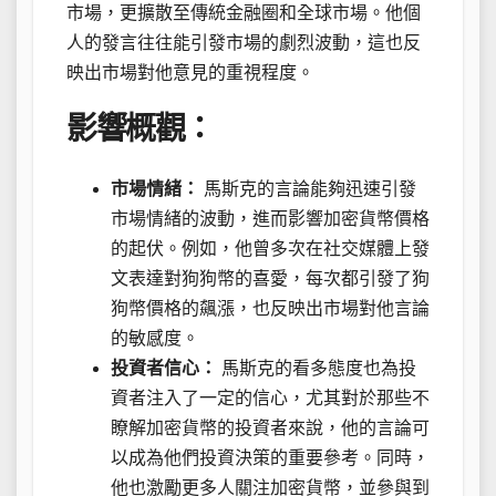
市場，更擴散至傳統金融圈和全球市場。他個
人的發言往往能引發市場的劇烈波動，這也反
映出市場對他意見的重視程度。
影響概觀：
市場情緒：
馬斯克的言論能夠迅速引發
市場情緒的波動，進而影響加密貨幣價格
的起伏。例如，他曾多次在社交媒體上發
文表達對狗狗幣的喜愛，每次都引發了狗
狗幣價格的飆漲，也反映出市場對他言論
的敏感度。
投資者信心：
馬斯克的看多態度也為投
資者注入了一定的信心，尤其對於那些不
瞭解加密貨幣的投資者來說，他的言論可
以成為他們投資決策的重要參考。同時，
他也激勵更多人關注加密貨幣，並參與到