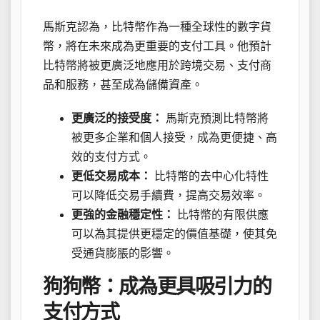
馬斯克認為，比特幣作為一種全球性的數字貨
幣，將在未來成為更重要的支付工具。他預計
比特幣將被更廣泛地應用於跨境交易、支付商
品和服務，甚至成為儲備資產。
更廣泛的接受度：
馬斯克預測比特幣將
被更多企業和個人接受，成為更便捷、高
效的支付方式。
更低交易成本：
比特幣的去中心化特性
可以降低交易手續費，提高交易效率。
更強的金融穩定性：
比特幣的有限供應
可以為其提供更穩定的價值基礎，使其免
受通貨膨脹的影響。
狗狗幣：成為更具吸引力的
支付方式