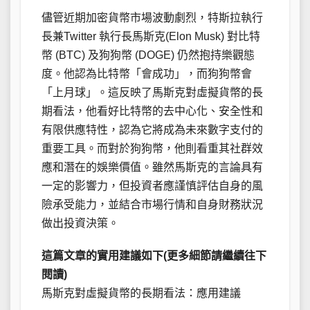
儘管近期加密貨幣市場波動劇烈，特斯拉執行
長兼Twitter 執行長馬斯克(Elon Musk) 對比特
幣 (BTC) 及狗狗幣 (DOGE) 仍然抱持樂觀態
度。他認為比特幣「會成功」，而狗狗幣會
「上月球」。這反映了馬斯克對虛擬貨幣的長
期看法，他看好比特幣的去中心化、安全性和
有限供應特性，認為它將成為未來數字支付的
重要工具。而對於狗狗幣，他則看重其社群效
應和潛在的娛樂價值。雖然馬斯克的言論具有
一定的影響力，但投資者應謹慎評估自身的風
險承受能力，並結合市場行情和自身財務狀況
做出投資決策。
這篇文章的實用建議如下(更多細節請繼續往下
閱讀)
馬斯克對虛擬貨幣的長期看法：應用建議