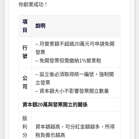
你創業成功！
項
說明
目
– 月營業額不超過20萬元可申請免開
行
發票
號
– 免開發票但需繳納1%營業稅
– 設立後必須取得統一編號，強制開
公
立發票
司
– 資本額大小不影響發票開立數量
資本額20萬與發票開立的關係
股
利
資本額越高，可分紅金額越多，所得
分
稅負擔也越高