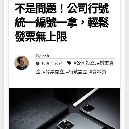
不是問題！公司行號
統一編號一拿，輕鬆
發票無上限
By
rich
#公司設立
,
#創業資
10 月 4, 2024
金
,
#發票開立
,
#行號設立
,
#資本額