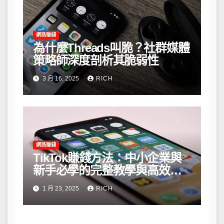
網路賺錢
為什麼Threads叫脆？社群媒體
策略師深度剖析其脆弱性
3 月 16, 2025
RICH
網路賺錢
TikTok賺錢方法：中小企業與
新手必學的完整教學與高效策
略
1 月 23, 2025
RICH