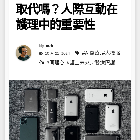
取代嗎？人際互動在
護理中的重要性
By
rich
#AI醫療
,
#人機協
10 月 21, 2024
作
,
#同理心
,
#護士未來
,
#醫療照護