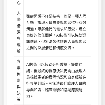
心
人
醫療照護不僅是技術，也是一種人際
際
互動。護理人員需要與患者進行有效
溝
溝通，瞭解他們的需求和感受，建立
通
良好的信任關係。AI技術可以協助資
與
訊傳遞，但無法替代護理人員與患者
理
之間的深層溝通和情感交流。
解
專
AI技術可以協助分析數據、提供建
業
議，但最終的醫療決策仍需由護理人
判
員根據患者的實際情況和自身經驗進
斷
行專業判斷。AI無法取代護理人員的
與
專業知識、臨床經驗和臨場應變能
決
力。
策