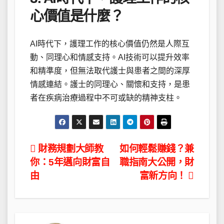
心價值是什麼？
AI時代下，護理工作的核心價值仍然是人際互
動、同理心和情感支持。AI技術可以提升效率
和精準度，但無法取代護士與患者之間的深厚
情感連結。護士的同理心、關懷和支持，是患
者在疾病治療過程中不可或缺的精神支柱。
文
財務規劃大師教
如何輕鬆賺錢？兼
你：5年邁向財富自
職指南大公開，財
章
由
富新方向！
導
覽