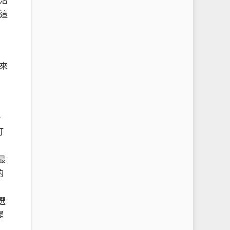
活
這
來
，
打
最
的
選
提