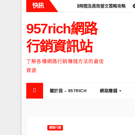
Skip
快訊
ads什麼時候流量最高？流量高峰時間及高效發文策略攻略
如何讓T
to
content
957rich網路
行銷資訊站
了解各種網路行銷賺錢方法的最佳
資源
關於我 – 957RICH
網路賺錢
網路行銷