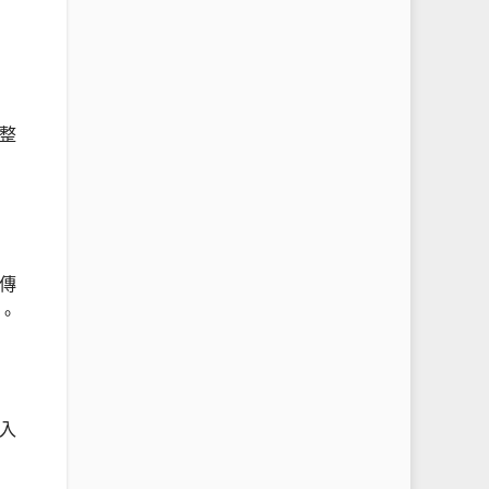
整
傳
。
入