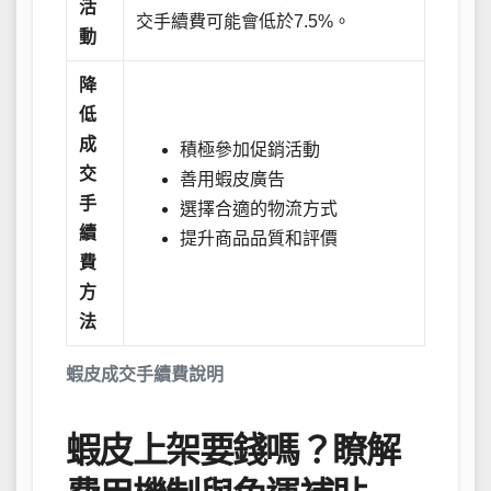
活
交手續費可能會低於7.5%。
動
降
低
成
積極參加促銷活動
交
善用蝦皮廣告
手
選擇合適的物流方式
續
提升商品品質和評價
費
方
法
蝦皮成交手續費說明
蝦皮上架要錢嗎？瞭解