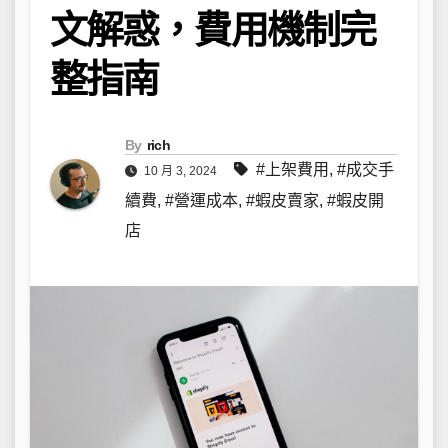
文解惑，費用機制完
整指南
By
rich
#上架費用
,
#成交手
10 月 3, 2024
續費
,
#營運成本
,
#蝦皮賣家
,
#蝦皮開
店