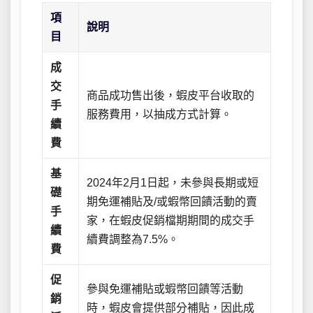
項
說明
目
成
交
商品成功售出後，蝦皮平台收取的
手
服務費用，以抽成方式計算。
續
費
基
2024年2月1日起，未參與長期或短
礎
期免運補貼及/或蝦幣回饋活動的賣
手
家，在蝦皮促銷檔期期間的成交手
續
續費調整為7.5%。
費
促
參與免運補貼或蝦幣回饋等活動
銷
時，蝦皮會提供部分補貼，因此成