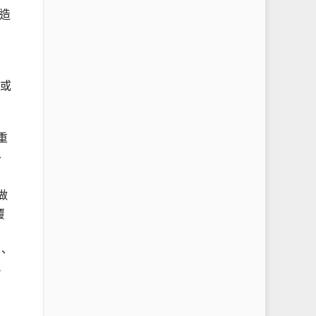
造
標或
重
、
做
覆
、
，