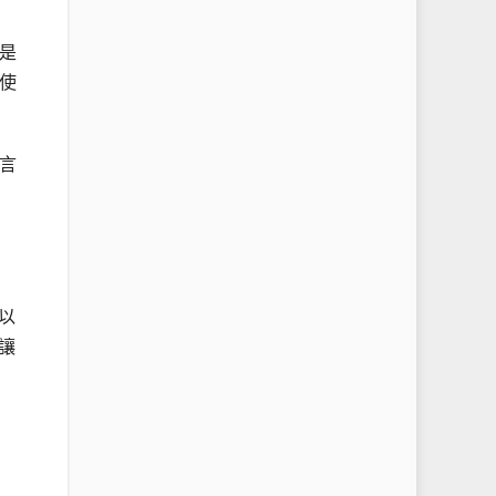
是
使
言
以
讓