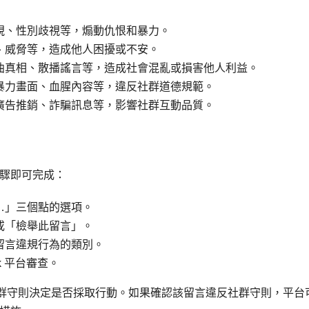
視、性別歧視等，煽動仇恨和暴力。
、威脅等，造成他人困擾或不安。
曲真相、散播謠言等，造成社會混亂或損害他人利益。
暴力畫面、血腥內容等，違反社群道德規範。
廣告推銷、詐騙訊息等，影響社群互動品質。
驟即可完成：
…」三個點的選項。
或「檢舉此留言」。
留言違規行為的類別。
k 平台審查。
依據社群守則決定是否採取行動。如果確認該留言違反社群守則，平台