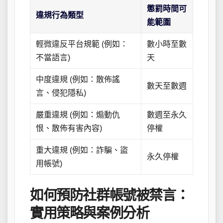
懲罰時間可
違規行為類型
能範圍
輕微違反平台規範 (例如：
數小時至數
不當語言)
天
中度違規 (例如：散佈謠
數天至數週
言、侵犯隱私)
嚴重違規 (例如：煽動仇
數週至永久
恨、散佈有害內容)
停權
重大違規 (例如：詐騙、盜
永久停權
用帳號)
如何預防社群帳號被禁言：
實用策略與案例分析