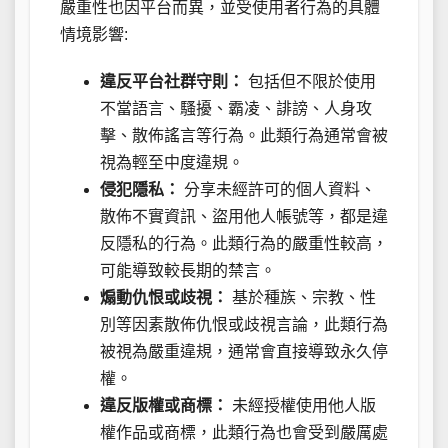
嚴重性也因平台而異，並受使用者行為的具體
情境影響:
違反平台社群守則：
包括但不限於使用
不當語言、騷擾、霸凌、誹謗、人身攻
擊、散佈謠言等行為。此類行為通常會被
視為輕至中度違規。
侵犯隱私：
分享未經許可的個人資料、
散佈不實資訊、盜用他人帳號等，都是違
反隱私的行為。此類行為的嚴重性較高，
可能導致較長期的禁言。
煽動仇恨或歧視：
基於種族、宗教、性
別等因素散佈仇恨或歧視言論，此類行為
被視為嚴重違規，通常會直接導致永久停
權。
違反版權或商標：
未經授權使用他人版
權作品或商標，此類行為也會受到嚴厲處