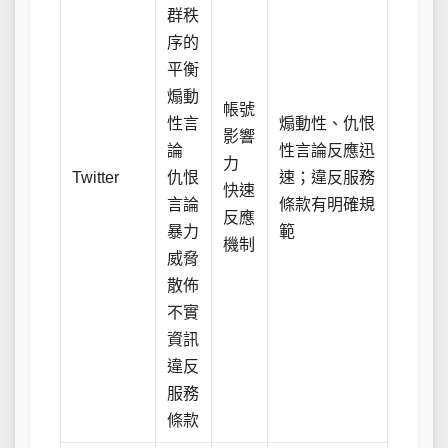
群秩
序的
平衡
煽動
帳號
性言
煽動性、仇恨
影響
論
性言論反應迅
力
Twitter
仇恨
速；違反服務
快速
言論
條款有明確規
反應
暴力
範
機制
威脅
散佈
不實
資訊
違反
服務
條款