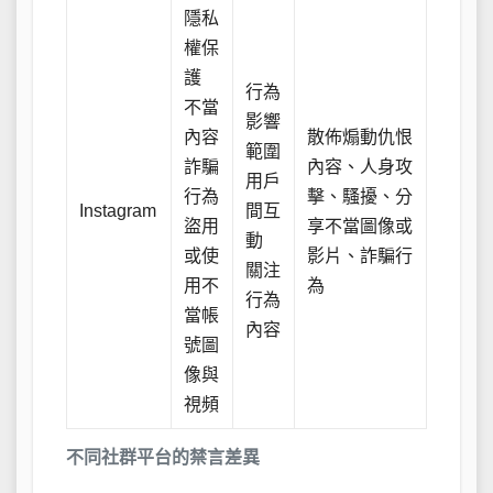
隱私
權保
護
行為
不當
影響
內容
散佈煽動仇恨
範圍
詐騙
內容、人身攻
用戶
行為
擊、騷擾、分
Instagram
間互
盜用
享不當圖像或
動
或使
影片、詐騙行
關注
用不
為
行為
當帳
內容
號圖
像與
視頻
不同社群平台的禁言差異