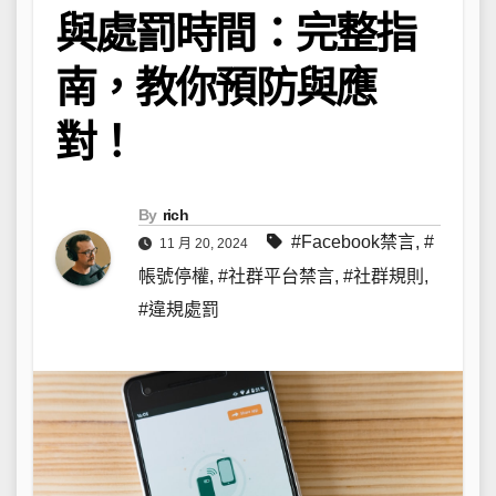
與處罰時間：完整指
南，教你預防與應
對！
By
rich
#Facebook禁言
,
#
11 月 20, 2024
帳號停權
,
#社群平台禁言
,
#社群規則
,
#違規處罰