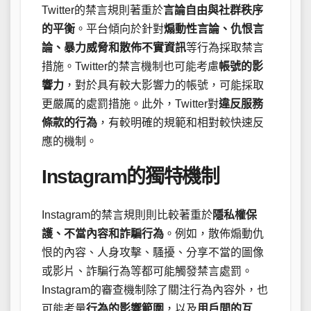
Twitter的禁言規則著重於
言論自由與社群秩序
的平衡
。平台傾向於針對
煽動性言論、仇恨言
論、暴力威脅和散佈不實資訊
等行為採取禁言
措施。Twitter的禁言機制也可能考慮
帳號的影
響力
，對於具有較大影響力的帳號，可能採取
更嚴厲的處罰措施。此外，Twitter對
違反服務
條款的行為
，有較明確的規範和相對較快速反
應的機制。
Instagram的獨特機制
Instagram的禁言規則則比較著重於
隱私權保
護、不當內容和詐騙行為
。例如，散佈煽動仇
恨的內容、人身攻擊、騷擾、分享不當的圖像
或影片、詐騙行為等都可能觸發禁言處罰。
Instagram的審查機制除了關注行為內容外，也
可能考量
行為的影響範圍
，以及
用戶間的互