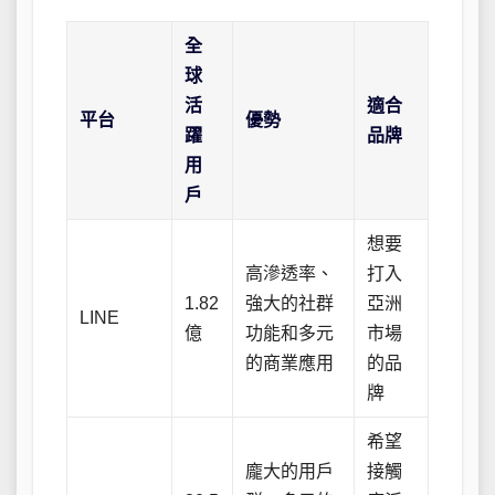
全
球
活
適合
平台
優勢
躍
品牌
用
戶
想要
高滲透率、
打入
1.82
強大的社群
亞洲
LINE
億
功能和多元
市場
的商業應用
的品
牌
希望
龐大的用戶
接觸