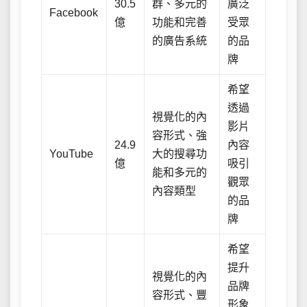
30.5
群、多元的
廣泛
Facebook
億
功能和完善
受眾
的廣告系統
的品
牌
希望
透過
視覺化的內
影片
容形式、強
24.9
內容
YouTube
大的搜尋功
億
吸引
能和多元的
觀眾
內容類型
的品
牌
希望
提升
視覺化的內
品牌
容形式、豐
形象