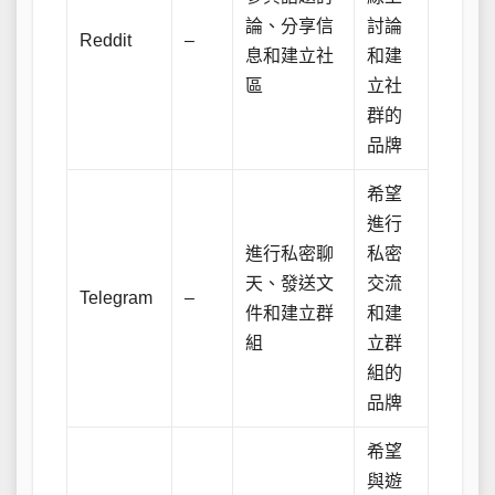
論、分享信
討論
Reddit
–
息和建立社
和建
區
立社
群的
品牌
希望
進行
進行私密聊
私密
天、發送文
交流
Telegram
–
件和建立群
和建
組
立群
組的
品牌
希望
與遊