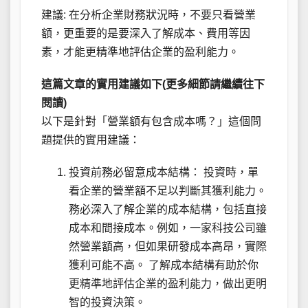
建議: 在分析企業財務狀況時，不要只看營業
額，更重要的是要深入了解成本、費用等因
素，才能更精準地評估企業的盈利能力。
這篇文章的實用建議如下(更多細節請繼續往下
閱讀)
以下是針對「營業額有包含成本嗎？」這個問
題提供的實用建議：
投資前務必留意成本結構： 投資時，單
看企業的營業額不足以判斷其獲利能力。
務必深入了解企業的成本結構，包括直接
成本和間接成本。例如，一家科技公司雖
然營業額高，但如果研發成本高昂，實際
獲利可能不高。 了解成本結構有助於你
更精準地評估企業的盈利能力，做出更明
智的投資決策。