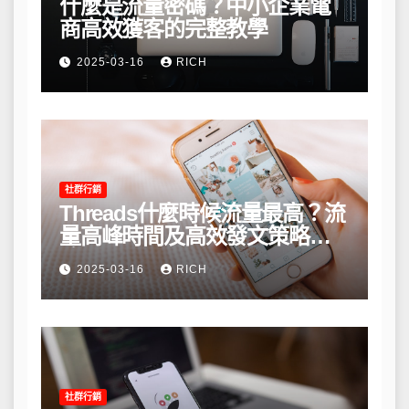
什麼是流量密碼？中小企業電
商高效獲客的完整教學
2025-03-16
RICH
社群行銷
Threads什麼時候流量最高？流
量高峰時間及高效發文策略攻
略
2025-03-16
RICH
社群行銷