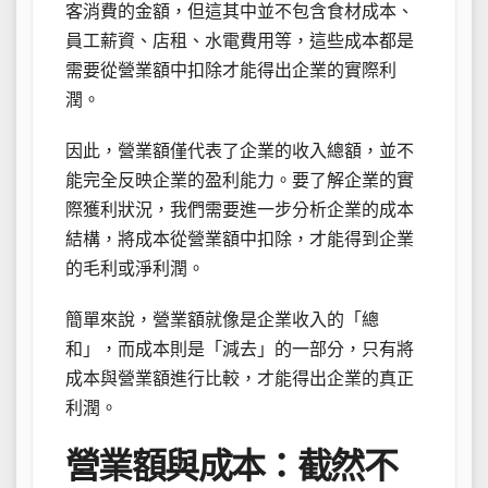
客消費的金額，但這其中並不包含食材成本、
員工薪資、店租、水電費用等，這些成本都是
需要從營業額中扣除才能得出企業的實際利
潤。
因此，營業額僅代表了企業的收入總額，並不
能完全反映企業的盈利能力。要了解企業的實
際獲利狀況，我們需要進一步分析企業的成本
結構，將成本從營業額中扣除，才能得到企業
的毛利或淨利潤。
簡單來說，營業額就像是企業收入的「總
和」，而成本則是「減去」的一部分，只有將
成本與營業額進行比較，才能得出企業的真正
利潤。
營業額與成本：截然不