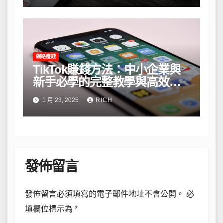
網路賺錢
TikTok賺錢方法：中小企業與
新手必學的完整教學與高效策
略
1 月 23, 2025
RICH
發佈留言
發佈留言必須填寫的電子郵件地址不會公開。
必
填欄位標示為
*