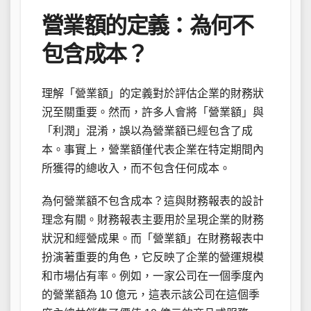
營業額的定義：為何不
包含成本？
理解「營業額」的定義對於評估企業的財務狀
況至關重要。然而，許多人會將「營業額」與
「利潤」混淆，誤以為營業額已經包含了成
本。事實上，營業額僅代表企業在特定期間內
所獲得的總收入，而不包含任何成本。
為何營業額不包含成本？這與財務報表的設計
理念有關。財務報表主要用於呈現企業的財務
狀況和經營成果。而「營業額」在財務報表中
扮演著重要的角色，它反映了企業的營運規模
和市場佔有率。例如，一家公司在一個季度內
的營業額為 10 億元，這表示該公司在這個季