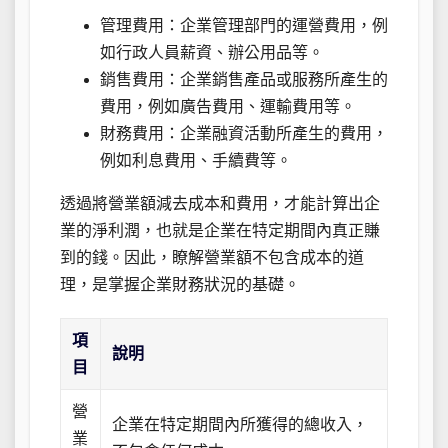
管理費用：企業管理部門的運營費用，例
如行政人員薪資、辦公用品等。
銷售費用：企業銷售產品或服務所產生的
費用，例如廣告費用、運輸費用等。
財務費用：企業融資活動所產生的費用，
例如利息費用、手續費等。
透過將營業額減去成本和費用，才能計算出企
業的淨利潤，也就是企業在特定期間內真正賺
到的錢。因此，瞭解營業額不包含成本的道
理，是掌握企業財務狀況的基礎。
項
說明
目
營
企業在特定期間內所獲得的總收入，
業