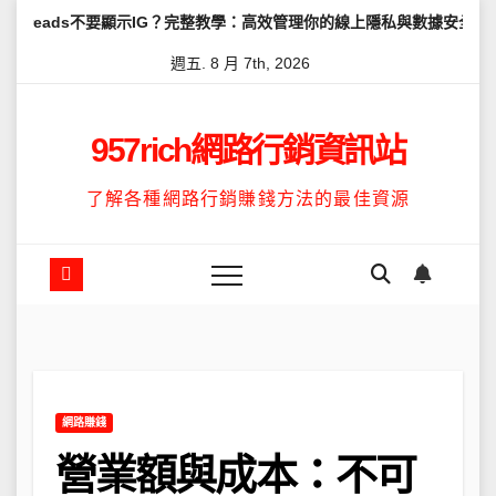
Skip
要顯示IG？完整教學：高效管理你的線上隱私與數據安全
怎麼讓Thre
to
週五. 8 月 7th, 2026
content
957rich網路行銷資訊站
了解各種網路行銷賺錢方法的最佳資源
網路賺錢
營業額與成本：不可