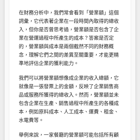
在財務分析中，我們常會看到「營業額」這個
詞彙，它代表著企業在一段時間內取得的總收
入，但你是否曾思考過，營業額是否包含了企
業在營運過程中所產生的成本？答案是否定
的，營業額與成本是兩個截然不同的財務概
念，理解它們之間的差異至關重要，才能更精
準地評估企業的獲利能力。
我們可以將營業額想像成企業的收入總額，它
就像是一張發票上的金額，反映了企業銷售商
品或服務所獲得的總收入。然而，營業額並未
包含企業在生產、銷售過程中所產生的各種成
本，例如原料成本、人工成本、運費、租金、
水電費等。
舉例來說，一家餐廳的營業額可能包括所有顧