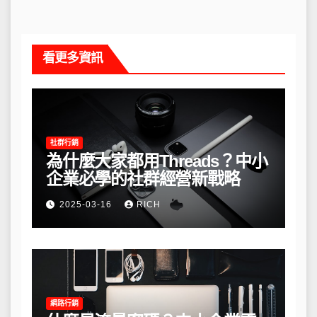
看更多資訊
社群行銷
為什麼大家都用Threads？中小
企業必學的社群經營新戰略
2025-03-16
RICH
網路行銷