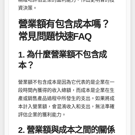
資決策。
營業額有包含成本嗎？
常見問題快速FAQ
1. 為什麼營業額不包含成
本？
營業額不包含成本是因為它代表的是企業在一
段時間內獲得的收入總額，而成本是企業在生
產或銷售產品過程中所發生的支出。如果將成
本計入營業額，會混淆收入和支出，無法準確
評估企業的獲利能力。
2. 營業額與成本之間的關係