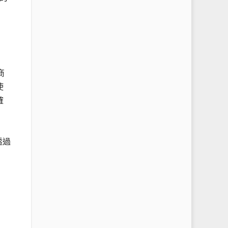
商
使
確
透過