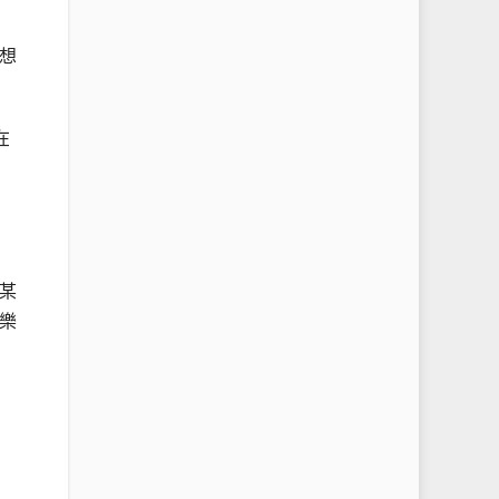
想
在
某
樂