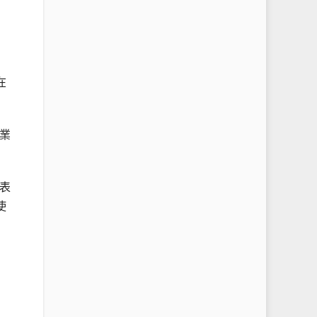
在
業
表
使