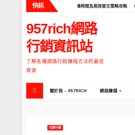
Skip
快訊
ads什麼時候流量最高？流量高峰時間及高效發文策略攻略
如何讓Th
to
content
957rich網路
行銷資訊站
了解各種網路行銷賺錢方法的最佳
資源
關於我 – 957RICH
網路賺錢
社群行銷