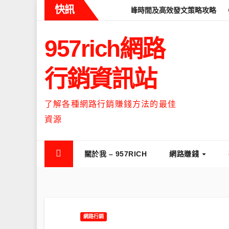
Skip
快訊
ads什麼時候流量最高？流量高峰時間及高效發文策略攻略
如何讓Th
to
content
957rich網路
行銷資訊站
了解各種網路行銷賺錢方法的最佳
資源
關於我 – 957RICH
網路賺錢
網路行銷