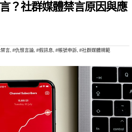
言？社群媒體禁言原因與應
ok禁言
,
#仇恨言論
,
#假訊息
,
#帳號申訴
,
#社群媒體規範