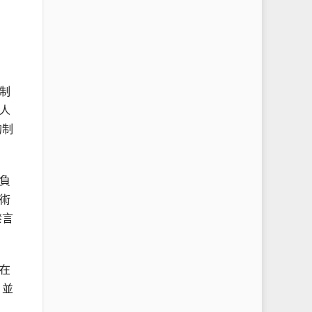
制
人
的制
負
術
禁言
在
，並