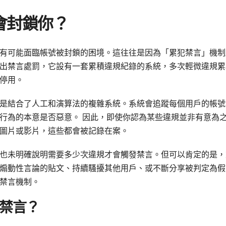
會封鎖你？
有可能面臨帳號被封鎖的困境。這往往是因為「累犯禁言」機制
出禁言處罰，它設有一套累積違規紀錄的系統，多次輕微違規累
停用。
是結合了人工和演算法的複雜系統。系統會追蹤每個用戶的帳號
行為的本意是否惡意。 因此，即使你認為某些違規並非有意為
圖片或影片，這些都會被記錄在案。
也未明確說明需要多少次違規才會觸發禁言。但可以肯定的是，
煽動性言論的貼文、持續騷擾其他用戶、或不斷分享被判定為假
禁言機制。
禁言？