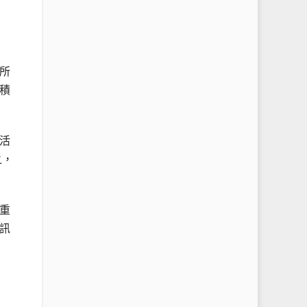
所
積
活
之，
重
訊