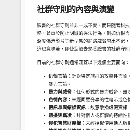
社群守則的內容與演變
臉書的社群守則並非一成不變，而是隨著科技
略，著重於防止明顯的違法行為，例如仇恨言
深度偽造影片等新型態的網路威脅層出不窮，
這也意味著，即使您過去熟悉臉書的社群守則
目前的社群守則通常涵蓋以下幾個主要面向：
仇恨言論：
針對特定族群的攻擊性言論
暴力言論。
暴力與威脅：
任何形式的暴力威脅、鼓
色情內容：
未經同意分享的性暗示或色
假訊息與錯誤資訊：
故意散播虛假資訊
騷擾與霸凌：
針對個人或群體的持續性
侵犯智慧財產權：
未經授權使用他人版