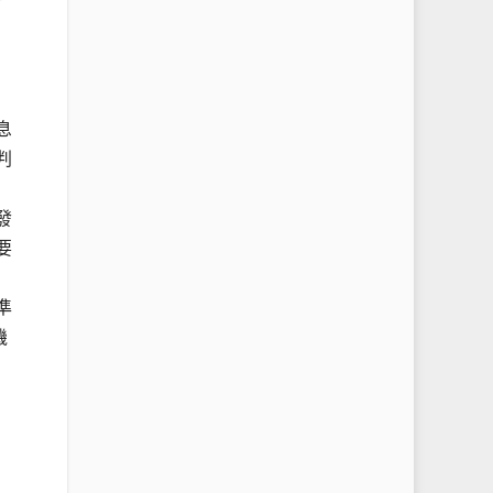
息
判
發
要
準
機