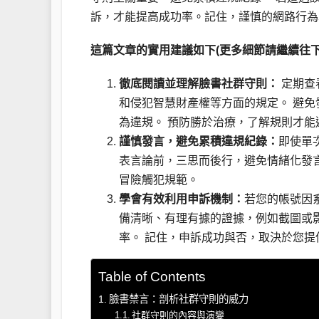
訴，才能提高成功率。記住，謹慎的網路行為
這篇文章的實用建議如下(更多細節請繼續往下
徹底閱讀並理解臉書社群守則：
定期查
和侵犯智慧財產權等方面的規定。 避
為違規。 預防勝於治療，了解規則才能
謹慎發言，避免累積違規紀錄：
即使單
表言論前，三思而後行，避免情緒化發
冒險觸犯規範。
學會有效利用申訴機制：
若您的帳號因
備清晰、有理有據的證據，例如截圖或
率。 記住，申訴成功與否，取決於您
Table of Contents
臉書禁言：剖析社群守則的威力
社群守則的內容與演變