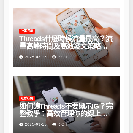
社群行銷
Threads什麼時候流量最高？流
量高峰時間及高效發文策略攻
略
2025-03-16
RICH
社群行銷
如何讓Threads不要顯示IG？完
整教學：高效管理你的線上隱
私與數據安全
2025-03-16
RICH