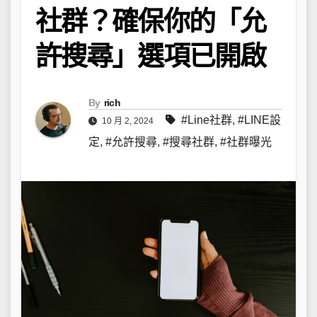
社群？確保你的「允
許搜尋」選項已開啟
By
rich
#Line社群
,
#LINE設
10 月 2, 2024
定
,
#允許搜尋
,
#搜尋社群
,
#社群曝光