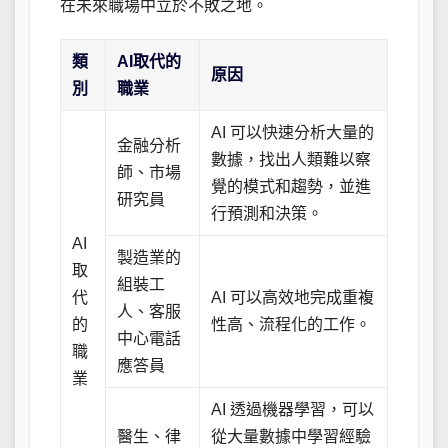
在未來職場中立於不敗之地。
類
AI取代的
原因
別
職業
AI 可以快速分析大量的
金融分析
數據，找出人類難以察
師、市場
覺的模式和趨勢，並進
研究員
行預測和決策。
AI
製造業的
取
組裝工
代
AI 可以高效地完成重複
人、客服
的
性高、流程化的工作。
中心電話
職
應答員
業
AI 透過機器學習，可以
醫生、律
從大量數據中學習經驗