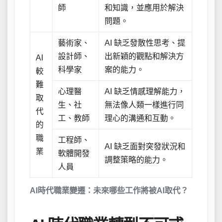
師
和知識，並應用於解決
問題。
藝術家、
AI 缺乏發散性思考、提
設計師、
出新穎的觀點和解決方
AI
科學家
案的能力。
較
難
心理醫
AI 缺乏情感理解能力，
取
生、社
無法像人類一樣進行同
代
工、教師
理心的溝通和互動。
的
職
工程師、
AI 缺乏面對突發狀況和
業
軟體開發
調整策略的能力。
人員
AI時代職業變遷：未來哪些工作將被AI取代？