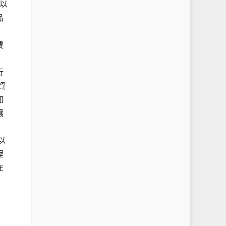
以
品
費
行
資
加
讓
以
程
在