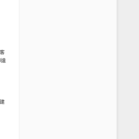
客
傳達
建