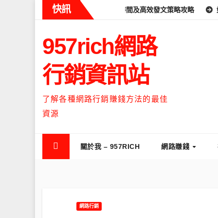
Skip
快訊
ds什麼時候流量最高？流量高峰時間及高效發文策略攻略
如何讓Th
to
content
957rich網路
行銷資訊站
了解各種網路行銷賺錢方法的最佳
資源
關於我 – 957RICH
網路賺錢
網路行銷