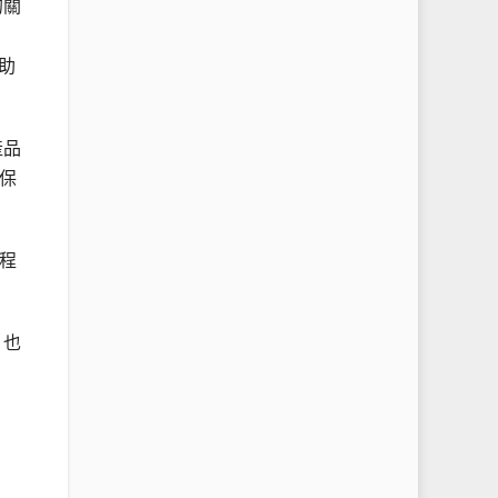
的關
幫助
產品
保
程
，也