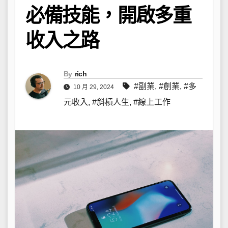
必備技能，開啟多重
收入之路
By
rich
#副業
,
#創業
,
#多
10 月 29, 2024
元收入
,
#斜槓人生
,
#線上工作