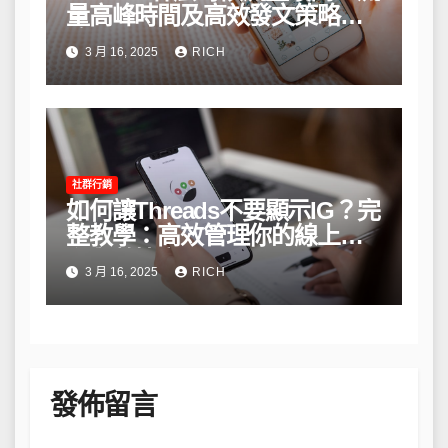
量高峰時間及高效發文策略攻
略
3 月 16, 2025
RICH
社群行銷
如何讓Threads不要顯示IG？完
整教學：高效管理你的線上隱
私與數據安全
3 月 16, 2025
RICH
發佈留言