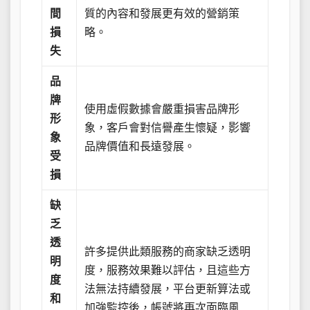
間
質的內容和發展更有效的營銷策
損
略。
失
品
牌
使用虛假數據會嚴重損害品牌形
形
象，客戶會對信譽產生懷疑，影響
象
品牌價值和長遠發展。
受
損
缺
乏
透
許多提供此類服務的商家缺乏透明
明
度，服務效果難以評估，且這些方
度
法無法持續發展，平台更新算法或
和
加強監控後，帳號將再次面臨風