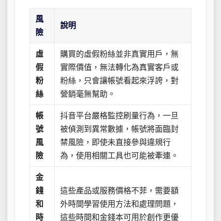
風
說明
險
虛
購買的虛假粉絲並非真實用戶，無
假
實際價值，無法轉化為真實客戶或
粉
粉絲，只會讓帳號看起來浮誇，對
絲
營銷毫無幫助。
帳
抖音平台嚴格監控刷量行為，一旦
號
被偵測到異常數據，帳號將面臨封
風
禁風險，即使未直接參與違規行
險
為，使用相關工具也可能被牽連。
金
錢
這些產品或服務價格不菲，需要額
和
外時間學習使用方法和處理問題，
時
這些時間和金錢本可用於創作更優