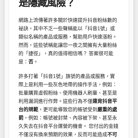
是隱藏風險？
網路上流傳著許多關於快速提升抖音粉絲數的
祕訣，其中不乏一些聲稱能以「抖音1號」或
類似名稱的產品或服務，幫助用戶快速漲粉。
然而，這些號稱能讓您一夜之間擁有大量粉絲
的「捷徑」，真的值得相信嗎？ 答案很可能
是：
否
。
許多打著「抖音1號」旗號的產品或服務，實
際上是利用一些灰色地帶的操作手法，例如：
批量購買虛假粉絲、使用機器人刷量、甚至是
利用漏洞進行作弊。這些行為不僅
違背抖音平
台的規範
，更可能導致您的帳號受到
嚴重的處
罰
，例如：帳號被封禁、內容被下架、甚至永
久失去在抖音平台運營的機會。 您付出的金錢
不僅沒有換來預期的效果，反而可能造成
不可