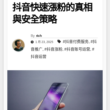
抖音快速漲粉的真相
與安全策略
By
rich
#抖音付费服务
,
#抖
1 月 23, 2025
音推广
,
#抖音涨粉
,
#抖音账号运营
,
#
抖音运营