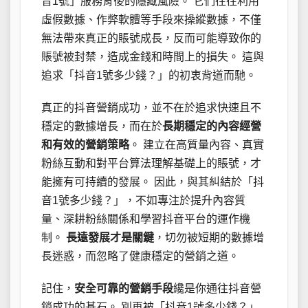
音1號」服務背後的隱藏風險。 它們往往利用
虛假數據、作弊軟體等手段來操縱數據，不僅
無法帶來真正的賬號成長，反而可能導致你的
賬號被封禁，造成金錢和時間上的損失。 這與
追求「抖音1號多少錢？」的初衷背道而馳。
真正的抖音營銷成功，並不在於追求快速且不
穩定的數據增長，而在於
長期穩定的內容經營
和有效的營銷策略
。 建立在高質量內容、真實
粉絲互動和對平台算法理解基礎上的賬號，才
能擁有可持續的發展。 因此，與其糾結於「抖
音1號多少錢？」，不如專注於提升內容質
量、深耕粉絲關係和學習抖音平台的運作機
制。
長遠發展才是關鍵
，切勿被短期的數據增
長迷惑，而忽略了健康穩定的營銷之道。
記住，
安全可靠的營銷手段
纔是你通往抖音營
銷成功的基石。 別再被「抖音1號多少錢？」