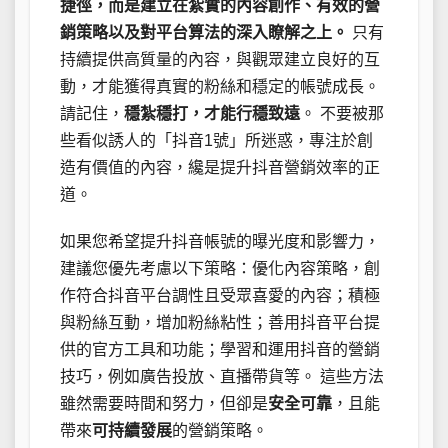
捷徑，而是建立在紮實的內容創作、有效的營
銷策略以及對平台算法的深入瞭解之上。
只有
持續提供高質量的內容，與觀眾建立良好的互
動，才能獲得真實的粉絲和穩定的帳號成長。
請記住，
穩紮穩打，才能行穩致遠
。 不要被那
些看似誘人的「抖音1號」所迷惑，專注於創
造有價值的內容，纔是提升抖音營銷效率的正
道。
如果您希望提升抖音帳號的曝光度和影響力，
建議您優先考慮以下策略：優化內容策略，創
作符合抖音平台調性且受眾喜愛的內容；積極
與粉絲互動，增加粉絲粘性；善用抖音平台提
供的官方工具和功能；學習和運用抖音的營銷
技巧，例如廣告投放、直播帶貨等。 這些方法
雖然需要時間和努力，但卻是
安全可靠
，且能
帶來
可持續發展
的營銷策略。