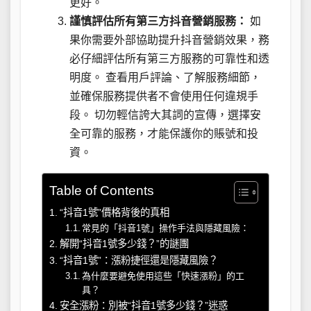
更好。
謹慎評估所有第三方抖音營銷服務：
如
果你需要外部協助提升抖音營銷效果，務
必仔細評估所有第三方服務的可靠性和透
明度。 查看用戶評論、了解服務細節，
並確保服務提供者不會使用任何違規手
段。 切勿輕信誇大其詞的宣傳，選擇安
全可靠的服務，才能保護你的賬號和投
資。
Table of Contents
“抖音1號”價格背後的真相
常見的「抖音1號」操作手法與隱藏風險：
解開“抖音1號多少錢？”的謎團
“抖音1號”：漲粉捷徑還是隱藏風險？
為什麼要避免使用這些「快速漲粉」的工
具？
安全漲粉：別被“抖音1號多少錢？”迷惑