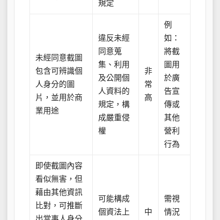
規定
例
違反未經
如：
同意蒐
將截
未經同意截圖
集、利用
圖用
包含可辨識個
非
及公開個
於廣
人身分的圖
常
人資料的
告宣
片，並用於商
高
規定，構
傳或
業用途
成嚴重侵
其他
權
營利
行為
即使截圖內容
看似無害，但
藉由其他資訊
可能構成
需視
比對，可推斷
個資法上
中
情況
出當事人身分