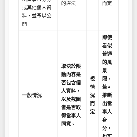
的違法
而定
或其他個人資
料，並予以公
開
即使
看似
普通
的風
取決於限
景
動內容是
視
照，
否包含個
情
若可
人資料，
一般情況
況
推斷
以及截圖
而
出當
者是否取
定
事人
得當事人
身
同意。
分，
也可