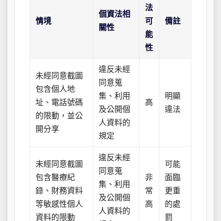
法
個資法相
情境
可
備註
關性
能
性
違反未經
未經同意截圖
同意蒐
包含個人地
集、利用
明顯
址、電話號碼
高
及公開個
違法
的限動，並公
人資料的
開分享
規定
違反未經
未經同意截圖
可能
同意蒐
包含醫療紀
非
面臨
集、利用
錄、財務資料
常
更重
及公開個
等敏感性個人
高
的處
人資料的
資料的限動
罰