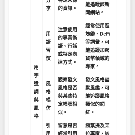
分
特定來源
能追蹤該新
享
的資訊。
聞網站。
經常使用區
注意使用
用
塊鏈、DeFi
的專業術
語
等詞彙，可
語、行話
習
能追蹤加密
或特定表
慣
貨幣領域的
達方式。
專家。
用
字
觀察發文
發文風格幽
遣
風
風格是否
默風趣，可
詞
格
與某些特
能追蹤風格
與
模
定帳號相
類似的網
風
仿
似。
紅。
格
引
留意是否
頻繁提及某
用
經常引用
位專家，該