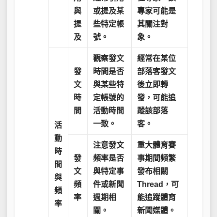
與
或提及某
專家可能是
提
些特定帳
其關注對
及
號。
象。
觀察發文
經常在某位
發
時間是否
部落客發文
文
與某些特
後立即轉
時
定帳號的
發，可能追
間
活動時間
蹤該部落
一致。
客。
活
動
注意發文
重大體育賽
時
發
頻率是否
事期間頻繁
間
文
與特定事
發布相關
與
頻
件或新聞
Thread，可
頻
率
週期相
能追蹤體育
率
關。
新聞媒體。