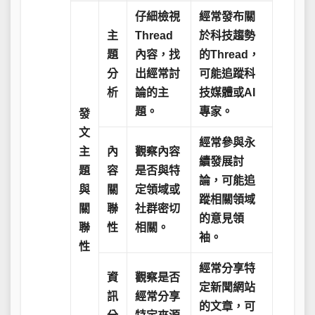
仔細檢視
經常發布關
主
Thread
於科技趨勢
題
內容，找
的Thread，
分
出經常討
可能追蹤科
析
論的主
技媒體或AI
題。
專家。
發
文
經常參與永
主
內
觀察內容
續發展討
題
容
是否與特
論，可能追
與
關
定領域或
蹤相關領域
關
聯
社群密切
的意見領
聯
性
相關。
袖。
性
經常分享特
資
觀察是否
定新聞網站
訊
經常分享
的文章，可