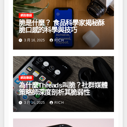
網路賺錢
脆是什麼？ 食品科學家揭秘酥
脆口感的科學與技巧
3 月 16, 2025
RICH
網路賺錢
為什麼Threads叫脆？社群媒體
策略師深度剖析其脆弱性
3 月 16, 2025
RICH