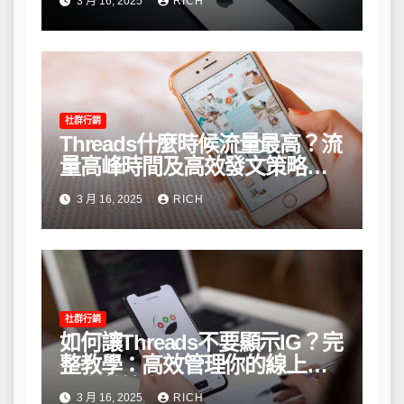
3 月 16, 2025
RICH
社群行銷
Threads什麼時候流量最高？流
量高峰時間及高效發文策略攻
略
3 月 16, 2025
RICH
社群行銷
如何讓Threads不要顯示IG？完
整教學：高效管理你的線上隱
私與數據安全
3 月 16, 2025
RICH