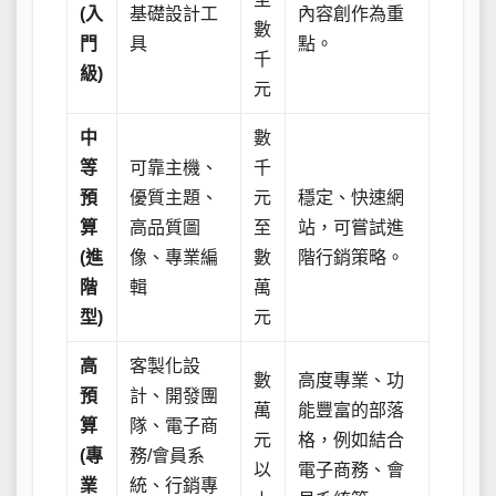
(入
基礎設計工
內容創作為重
數
門
具
點。
千
級)
元
中
數
等
可靠主機、
千
預
優質主題、
元
穩定、快速網
算
高品質圖
至
站，可嘗試進
(進
像、專業編
數
階行銷策略。
階
輯
萬
型)
元
高
客製化設
數
高度專業、功
預
計、開發團
萬
能豐富的部落
算
隊、電子商
元
格，例如結合
(專
務/會員系
以
電子商務、會
業
統、行銷專