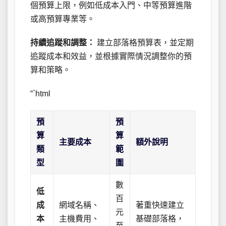
個預算上限，例如低成本入門、中等預算進階
或高預算專業等。
持續追蹤和調整：
建立部落格預算表，並定期
追蹤成本和效益，並根據實際情況調整你的預
算和策略。
“`html
預
預
算
算
主要成本
額外說明
類
範
型
圍
數
低
百
成
網域名稱、
著重快速建立
元
本
主機費用、
基礎部落格，
至